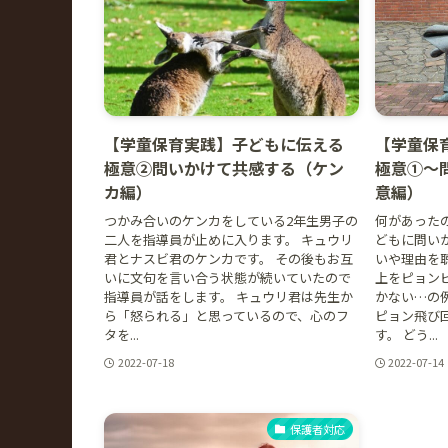
【学童保育実践】子どもに伝える
【学童保
極意②問いかけて共感する（ケン
極意①〜
カ編）
意編）
つかみ合いのケンカをしている2年生男子の
何があった
二人を指導員が止めに入ります。 キュウリ
どもに問い
君とナスビ君のケンカです。 その後もお互
いや理由を
いに文句を言い合う状態が続いていたので
上をピョン
指導員が話をします。 キュウリ君は先生か
かない…の
ら「怒られる」と思っているので、心のフ
ピョン飛び
タを...
す。 どう...
2022-07-18
2022-07-14
保護者対応