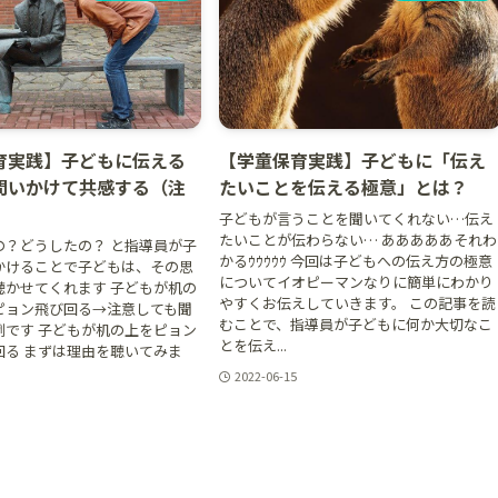
育実践】子どもに伝える
【学童保育実践】子どもに「伝え
問いかけて共感する（注
たいことを伝える極意」とは？
子どもが言うことを聞いてくれない…伝え
たいことが伝わらない… あああああそれわ
の？どうしたの？ と指導員が子
かるｳｳｳｳｳ 今回は子どもへの伝え方の極意
かけることで子どもは、その思
についてイオピーマンなりに簡単にわかり
聴かせてくれます 子どもが机の
やすくお伝えしていきます。 この記事を読
ピョン飛び回る→注意しても聞
むことで、指導員が子どもに何か大切なこ
例です 子どもが机の上をピョン
とを伝え...
回る まずは理由を聴いてみま
2022-06-15