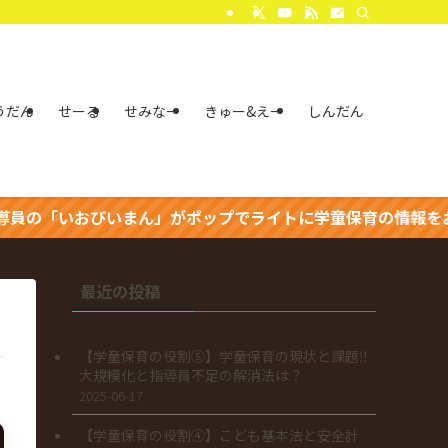
うだん
せーる
せみなー
きゅー&えー
しんだん
「いおぴいまん」がポップでライトに学童保育の情報をお届け
最近の投稿
【学童保育の役割⑤】学童保育の現状と課題‼
大規模化と指導員不足の解消法は？
2025-06-17
【学童保育の役割④】こども基本法と安全計