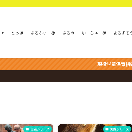
とっぷ
ぷろふぃーる
ぶろぐ
ゆーちゅーぶ
よろずそ
現役学童保育指導員の
実践シリーズ
実践シリーズ