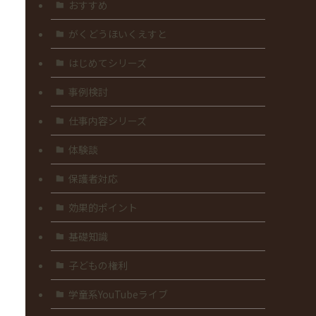
おすすめ
がくどうほいくえすと
はじめてシリーズ
事例検討
仕事内容シリーズ
体験談
保護者対応
効果的ポイント
基礎知識
子どもの権利
学童系YouTubeライブ