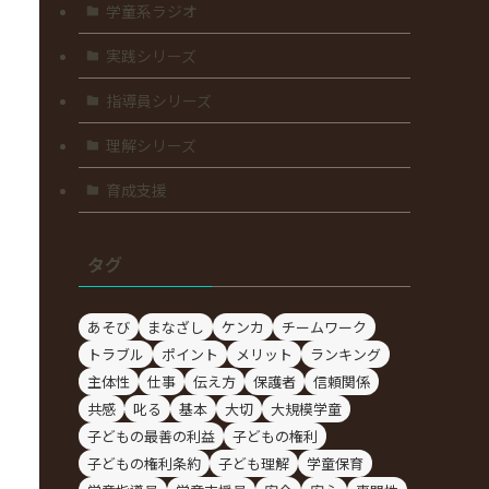
学童系ラジオ
実践シリーズ
指導員シリーズ
理解シリーズ
育成支援
タグ
あそび
まなざし
ケンカ
チームワーク
トラブル
ポイント
メリット
ランキング
主体性
仕事
伝え方
保護者
信頼関係
共感
叱る
基本
大切
大規模学童
子どもの最善の利益
子どもの権利
子どもの権利条約
子ども理解
学童保育