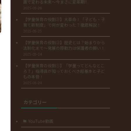
画で変わる未来～今まさに変革期‼
2025-05-26
【学童保育の役割③】大革命！「子ども・子
育て新制度」で何が変わった？徹底解説！
2025-05-25
【学童保育の役割②】歴史とは？始まりから
法制化まで～発展の原動力は保護者の願い！
2025-05-24
【学童保育の役割①】「学童ってどんなとこ
ろ？」指導員が知っておくべき超基本と子ど
もの本音！
2025-05-24
カテゴリー
YouTube動画