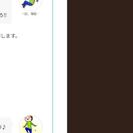
ろ‼
一応、理由…
解します。
の♪