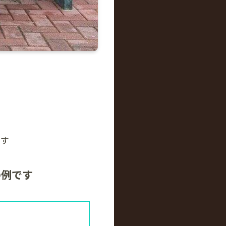
ます
の例です