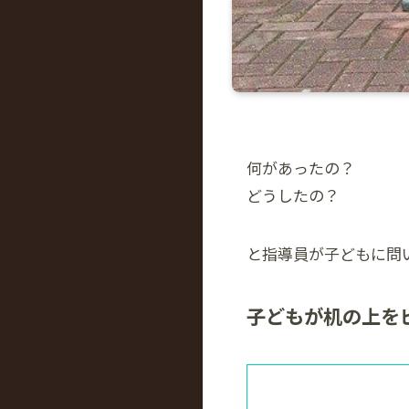
何があったの？
どうしたの？
と指導員が子どもに問
子どもが机の上を