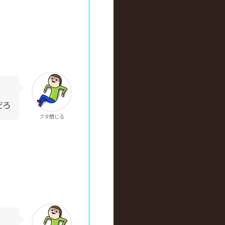
だろ
フタ閉じる