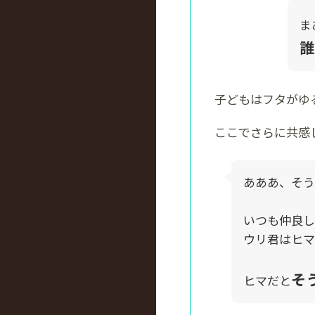
ま
誰
子どもはフタがゆ
ここでさらに共感
あああ、そう
いつも仲良し
ウリ君はヒマ
そ
ヒマだと