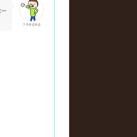
なー
フタゆるゆる