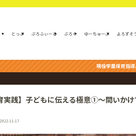
とっぷ
ぷろふぃーる
ぶろぐ
ゆーちゅーぶ
よろずそ
現役学童保育指導員の「いおぴいま
育実践】子どもに伝える極意①〜問いかけ
2022-11-17