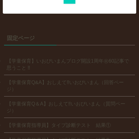
固定ページ
【学童保育】いおぴいまんブログ開設1周年㊗60記事で
思うこと ‼
【学童保育Q&A】おしえて‼いおぴいまん（回答ペー
ジ）
【学童保育Q＆A】おしえて‼いおぴいまん（質問ペー
ジ）
【学童保育指導員】タイプ診断テスト 結果①