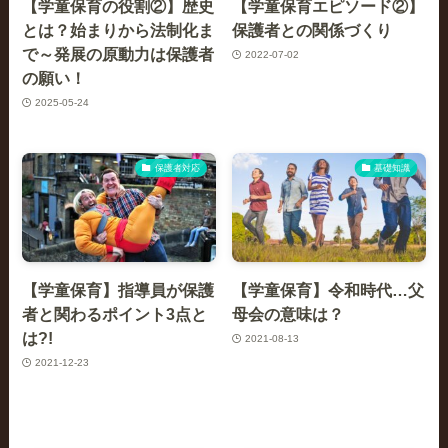
【学童保育の役割②】歴史
【学童保育エピソード②】
とは？始まりから法制化ま
保護者との関係づくり
で～発展の原動力は保護者
2022-07-02
の願い！
2025-05-24
保護者対応
基礎知識
【学童保育】指導員が保護
【学童保育】令和時代…父
者と関わるポイント3点と
母会の意味は？
は?!
2021-08-13
2021-12-23