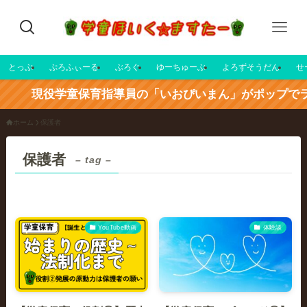
とっぷ
ぷろふぃーる
ぶろぐ
ゆーちゅーぶ
よろずそうだん
せ
現役学童保育指導員の「いおぴいまん」がポップでライ
ホーム
保護者
保護者
– tag –
YouTube動画
体験談