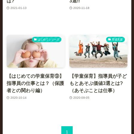
は?
3選!!
2021-01-13
2020-11-18
はじめてシリーズ
育成支援
【はじめての学童保育⑨】
【学童保育】指導員が子ど
指導員の仕事とは？（保護
もとあそぶ価値3選とは?
者との関わり編）
（あそぶことは仕事）
2020-10-14
2020-09-05
1