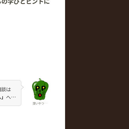
ちの学びとヒントに
相談は
ん」
へ…
深いやつ…