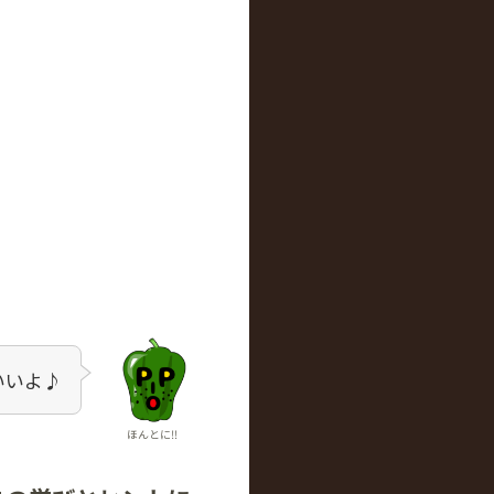
いいよ♪
ほんとに‼