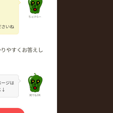
ちぇけらー
ださいね
かりやすくお答えし
ページは
じ↓
何でもOK