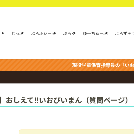
とっぷ
ぷろふぃーる
ぶろぐ
ゆーちゅーぶ
よろずそ
現役学童保育指導員の「いおぴいまん」
A】おしえて‼いおぴいまん（質問ページ）