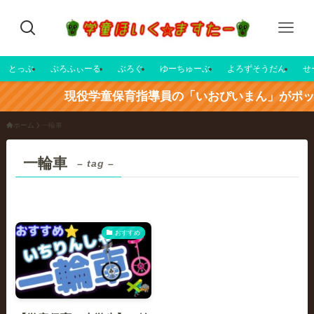
とっぷ
ぷろふぃーる
ぶろぐ
ゆーちゅーぶ
よろずそうだん
せ
現役学童保育指導員の「いおぴいまん」がポッ
ホーム
一輪車
一輪車
– tag –
おすすめ