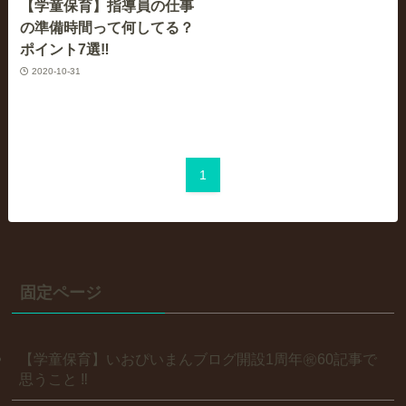
【学童保育】指導員の仕事
の準備時間って何してる？
ポイント7選‼
2020-10-31
1
固定ページ
【学童保育】いおぴいまんブログ開設1周年㊗60記事で
思うこと ‼