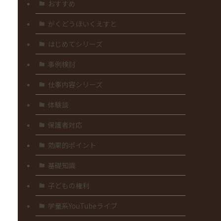
おすすめ
がくどうほいくえすと
はじめてシリーズ
事例検討
仕事内容シリーズ
体験談
保護者対応
効果的ポイント
基礎知識
子どもの権利
学童系YouTubeライブ