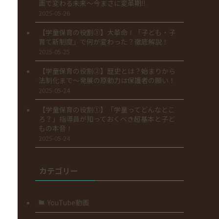
画で変わる未来～今まさに変革期‼
2025-05-26
【学童保育の役割③】大革命！「子ども・子
育て新制度」で何が変わった？徹底解説！
2025-05-25
【学童保育の役割②】歴史とは？始まりから
法制化まで～発展の原動力は保護者の願い！
2025-05-24
【学童保育の役割①】「学童ってどんなとこ
ろ？」指導員が知っておくべき超基本と子ど
もの本音！
2025-05-24
カテゴリー
YouTube動画