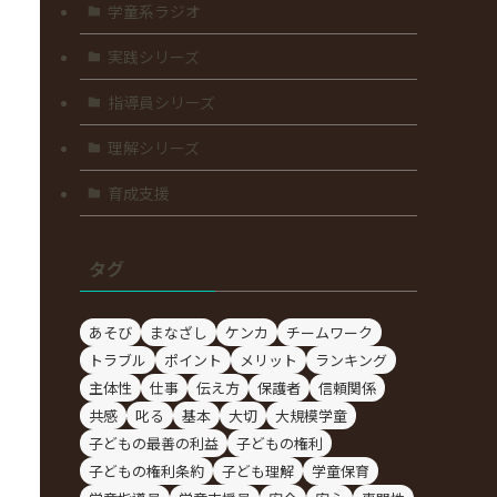
学童系ラジオ
実践シリーズ
指導員シリーズ
理解シリーズ
育成支援
タグ
あそび
まなざし
ケンカ
チームワーク
トラブル
ポイント
メリット
ランキング
主体性
仕事
伝え方
保護者
信頼関係
共感
叱る
基本
大切
大規模学童
子どもの最善の利益
子どもの権利
子どもの権利条約
子ども理解
学童保育