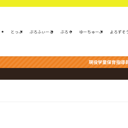
とっぷ
ぷろふぃーる
ぶろぐ
ゆーちゅーぶ
よろずそ
現役学童保育指導員の「