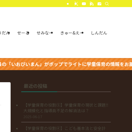
うだん
せーる
せみなー
きゅー&えー
しんだん
いおぴいまん」がポップでライトに学童保育の情報をお届け中
最近の投稿
【学童保育の役割⑤】学童保育の現状と課題‼
大規模化と指導員不足の解消法は？
2025-06-17
【学童保育の役割④】こども基本法と安全計