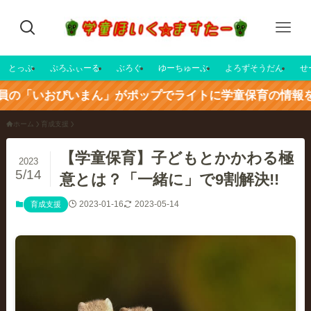
とっぷ
ぷろふぃーる
ぶろぐ
ゆーちゅーぶ
よろずそうだん
せ
ぴいまん」がポップでライトに学童保育の情報をお届け中☆
ホーム
育成支援
【学童保育】子どもとかかわる極
2023
5/14
意とは？「一緒に」で9割解決!!
2023-01-16
2023-05-14
育成支援