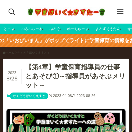
とっぷ
ぷろふぃーる
ぶろぐ
ゆーちゅーぶ
よろずそうだん
せ
いまん」がポップでライトに学童保育の情報をお届け中☆
ホーム
がくどうほいくえすと
【第4章】学童保育指導員の仕事
2023
とあそび①～指導員があそぶメリ
8/26
ット～
2023-04-08
2023-08-26
がくどうほいくえすと