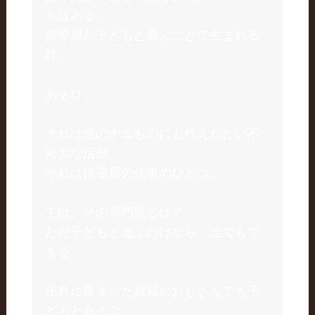
トはある。
指導員が子どもと遊ぶことで生まれる
絆。
あそび。
それは他のナニものにも代えがたい不
可欠な活動。
それは指導員の仕事のひとつ。
では、その専門性とは？
ただ子どもと遊ぶだけなら、誰でもで
きる。
正月に集まった親戚のおじさんでも子
どもとあそぶ。