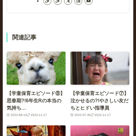
関連記事
【学童保育エピソード⑧】
【学童保育エピソード⑦】
思春期?!6年生Rの本当の
泣かせるの?!やさしい友だ
気持ち…
ちとヒドい指導員
2022-08-10
2022-11-17
2022-07-30
2022-11-17