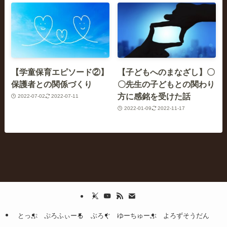
【学童保育エピソード②】
【子どもへのまなざし】〇
保護者との関係づくり
〇先生の子どもとの関わり
方に感銘を受けた話
2022-07-02
2022-07-11
2022-01-09
2022-11-17
とっぷ
ぷろふぃーる
ぶろぐ
ゆーちゅーぶ
よろずそうだん