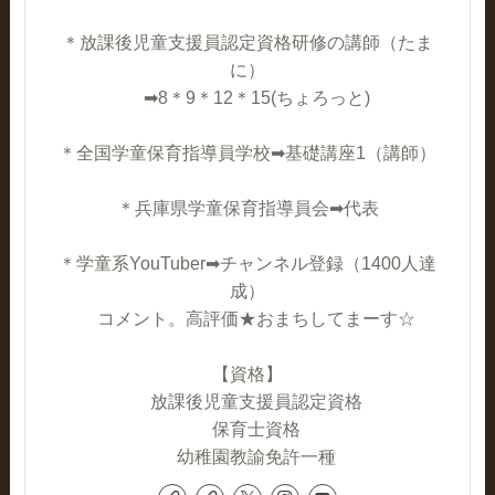
＊放課後児童支援員認定資格研修の講師（たま
に）
➡8＊9＊12＊15(ちょろっと)
＊全国学童保育指導員学校➡基礎講座1（講師）
＊兵庫県学童保育指導員会➡代表
＊学童系YouTuber➡チャンネル登録（1400人達
成）
コメント。高評価★おまちしてまーす☆
【資格】
放課後児童支援員認定資格
保育士資格
幼稚園教諭免許一種