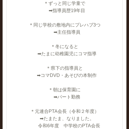
＊ずっと同じ学童で
➡指導員歴19年目
＊同じ学校の敷地内にプレハブ3つ
➡主任指導員
＊冬になると
➡たまに幼稚園児にコマ指導
＊県下の指導員と
➡コマDVD・あそびの本制作
＊朝は保育園に
➡パート勤務
＊元連合PTA会長（令和２年度）
➡たまたま、なりました。
令和6年度 中学校のPTA会長