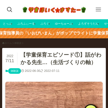
とっぷ
ぷろふぃーる
ぶろぐ
ゆーちゅーぶ
よろずそうだん
せ
導員の「いおぴいまん」がポップでライトに学童保育の情
ホーム
体験談
【学童保育エピソード①】話がわ
2022
7/11
かる先生…（生活づくりの軸）
2022-06-30
2022-07-11
体験談