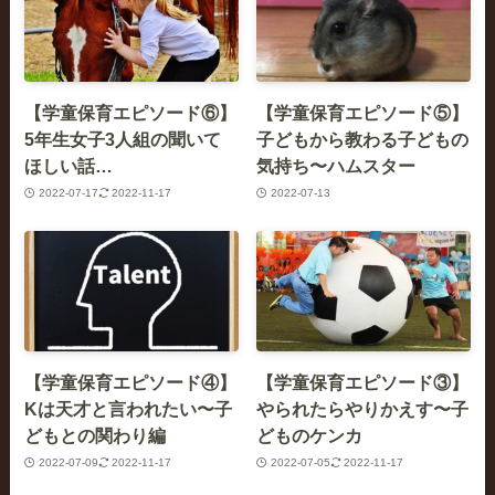
【学童保育エピソード⑥】
【学童保育エピソード⑤】
5年生女子3人組の聞いて
子どもから教わる子どもの
ほしい話…
気持ち〜ハムスター
2022-07-17
2022-11-17
2022-07-13
【学童保育エピソード④】
【学童保育エピソード③】
Kは天才と言われたい〜子
やられたらやりかえす〜子
どもとの関わり編
どものケンカ
2022-07-09
2022-11-17
2022-07-05
2022-11-17