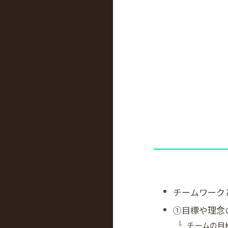
チームワーク
①目標や理念
チームの目