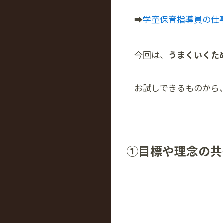
➡
学童保育指導員の仕
今回は、
うまくいくた
お試しできるものから
①目標や理念の共