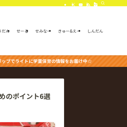
うだん
せーる
せみなー
きゅー&えー
しんだん
童保育の情報をお届け中☆
めのポイント6選