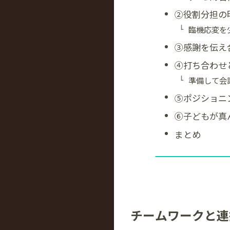
②役割分担の
臨機応変を
③感謝を伝え
④打ち合わせ
準備して会
⑤ポジショニ
⑥子どもが真
まとめ
チームワークと連