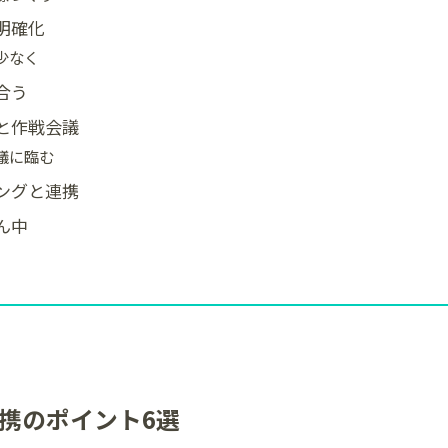
明確化
少なく
合う
と作戦会議
議に臨む
ングと連携
ん中
携のポイント6選