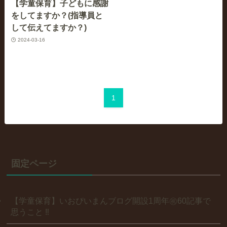
【学童保育】子どもに感謝
をしてますか？(指導員と
して伝えてますか？)
2024-03-16
1
固定ページ
【学童保育】いおぴいまんブログ開設1周年㊗60記事で
思うこと ‼